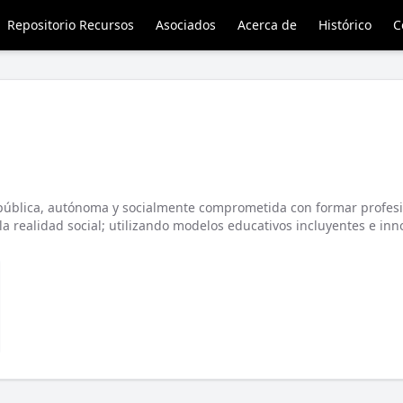
Repositorio Recursos
Asociados
Acerca de
Histórico
C
 pública, autónoma y socialmente comprometida con formar profesi
a realidad social; utilizando modelos educativos incluyentes e inn