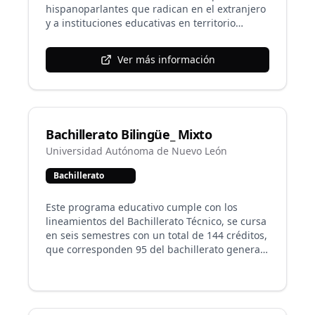
hispanoparlantes que radican en el extranjero
y a instituciones educativas en territorio
mexicano.
Ver más información
Bachillerato Bilingüe_ Mixto
Universidad Autónoma de Nuevo León
Bachillerato
Este programa educativo cumple con los
lineamientos del Bachillerato Técnico, se cursa
en seis semestres con un total de 144 créditos,
que corresponden 95 del bachillerato general
y 49 de las unidades de aprendizaje del campo
de trabajo que se oferta. Se complementa con
unidades de aprendizaje en el idioma inglés.
En la actualidad se ofrece un Bachillerato