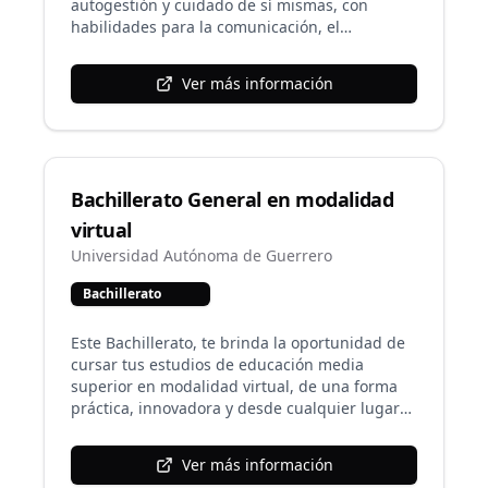
autogestión y cuidado de sí mismas, con
habilidades para la comunicación, el
pensamiento crítico, el aprendizaje autónomo,
el trabajo en equipo, con conciencia cívica y
Ver más información
ética. Los egresados desarrollan habilidades
en el uso de las TIC y la gestión de la
información.
Bachillerato General en modalidad
virtual
Universidad Autónoma de Guerrero
Bachillerato
Este Bachillerato, te brinda la oportunidad de
cursar tus estudios de educación media
superior en modalidad virtual, de una forma
práctica, innovadora y desde cualquier lugar
en el horario que tu decidas, puede ser desde
tu computadora, iPad, Tablet o desde un
Ver más información
dispositivo móvil. El modelo educativo del