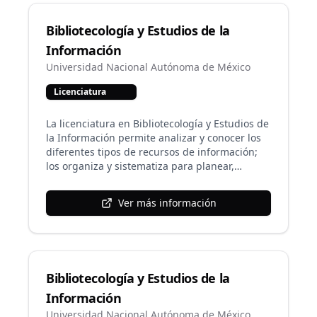
estudiante, a través de estrategias y recursos
para la adquisición de conocimientos y
Bibliotecología y Estudios de la
mediante la aplicación de tecnologías para la
educación.
Información
Universidad Nacional Autónoma de México
Licenciatura
La licenciatura en Bibliotecología y Estudios de
la Información permite analizar y conocer los
diferentes tipos de recursos de información;
los organiza y sistematiza para planear,
diseñar, organizar y administrar servicios
bibliotecarios y de información, con la
Ver más información
finalidad de satisfacer las necesidades de
información de distintos sectores de la
población; se apoya en las tecnologías de la
información y la comunicación, y lleva a cabo
investigación para encontrar solución a los
Bibliotecología y Estudios de la
problemas derivados de su práctica
profesional y de las características del entorno
Información
económico, social y cultural en el que
Universidad Nacional Autónoma de México