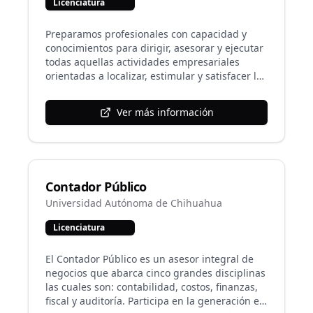
Licenciatura
licenciaturas de la Facultad, y a partir del
segundo semestre se formalizan las opciones
de Administración Pública y Ciencia Política.
Preparamos profesionales con capacidad y
conocimientos para dirigir, asesorar y ejecutar
todas aquellas actividades empresariales
orientadas a localizar, estimular y satisfacer la
demanda de artículos nacionales en los
mercados internacionales, así como orientar y
Ver más información
realizar las inherentes a las importaciones,
coadyuvando así a la optimización de los
recursos y elementos que intervienen en la
industrialización y comercialización de bienes
y servicios que se producen en el país.
Contador Público
Universidad Autónoma de Chihuahua
Licenciatura
El Contador Público es un asesor integral de
negocios que abarca cinco grandes disciplinas
las cuales son: contabilidad, costos, finanzas,
fiscal y auditoría. Participa en la generación e