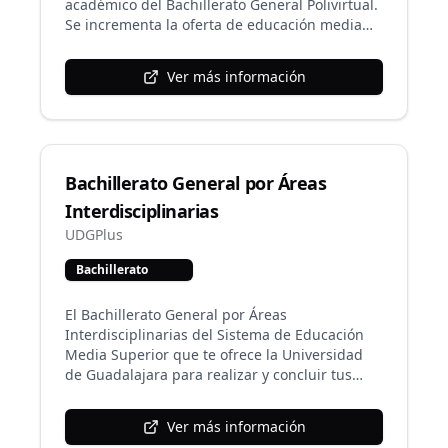
académico del Bachillerato General Polivirtual.
Se incrementa la oferta de educación media
superior en modalidad no escolarizada con un
programa enfocado en el prendizaje de las
Ver más información
matemáticas y las ciencias experimentales,
aunado al desarrollo de competencias en las
áreas humanísticas, ciencias sociales y
comunicación.
Bachillerato General por Áreas
Interdisciplinarias
UDGPlus
Bachillerato
El Bachillerato General por Áreas
Interdisciplinarias del Sistema de Educación
Media Superior que te ofrece la Universidad
de Guadalajara para realizar y concluir tus
estudios de preparatoria en modalidad virtual,
esta enriquecido por las tecnologías de
Ver más información
información y comunicación, ya que es 100%