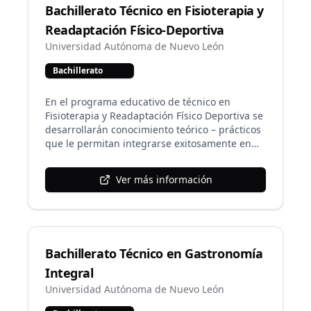
Bachillerato Técnico en Fisioterapia y
con calidad, seguridad, capacidad de gestión,
respeto, mediación, innovación y
Readaptación Físico-Deportiva
responsabilidad social.
Universidad Autónoma de Nuevo León
Bachillerato
En el programa educativo de técnico en
Fisioterapia y Readaptación Físico Deportiva se
desarrollarán conocimiento teórico – prácticos
que le permitan integrarse exitosamente en
campo profesional de la fisioterapia y
readaptación físico deportiva y continuar sus
Ver más información
estudios a nivel superior, adquiriendo de esta
manera las competencias profesionales que
constituyen la base fundamental para
desempeñarse adecuadamente en clínicas de
rehabilitación física, clubes o equipos
Bachillerato Técnico en Gastronomía
deportivos , gimnasios, organizaciones
promotoras de la salud física ya sea en el
Integral
sector público o privado. como paramédicos
Universidad Autónoma de Nuevo León
deportivos, entrenador y /o preparadores
físicos; con responsabilidad, respeto,