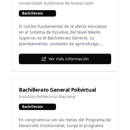
institucionales.
Universidad Autónoma de Nuevo León
Bachillerato
El núcleo fundamental de la oferta educativa
en el Sistema de Estudios del Nivel Medio
Superior, es el Bachillerato General, su
planteamiento, unidades de aprendizaje,
créditos y frecuencias, permean a sus
variantes. Este programa educativo tiene una
Ver más información
duración de cuatro semestres con 90 créditos
totales. Las unidades de aprendizaje son
cursadas en línea a través de la Plataforma
Institucional de la UANL: NEXUS, plataforma
virtual, donde se realizan todas las actividades
Bachillerato General Polivirtual
y exámenes.
Instituto Politécnico Nacional
Bachillerato
En congruencia con las metas del Programa de
Desarrollo Institucional, surge el programa