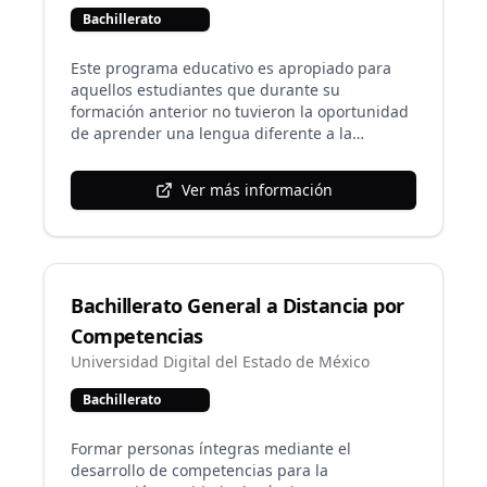
Bachillerato
Este programa educativo es apropiado para
aquellos estudiantes que durante su
formación anterior no tuvieron la oportunidad
de aprender una lengua diferente a la
materna. En esta variante los programas
analíticos del idioma ofertado están de
Ver más información
acuerdo a su nivel de dominio y es hasta el
segundo semestre que se cursan algunas
unidades en el idioma extranjero. Actualmente
se consideran las unidades de aprendizaje
pertenecientes al campo de las ciencias
Bachillerato General a Distancia por
experimentales para ofertarlas en inglés y las
de los campos de Ciencias Sociales y el de
Competencias
Humanidades para el francés. No obstante, la
Universidad Digital del Estado de México
UANL deja abierta la posibilidad de poder
ofertar esta variante en otros idiomas.
Bachillerato
Formar personas íntegras mediante el
desarrollo de competencias para la