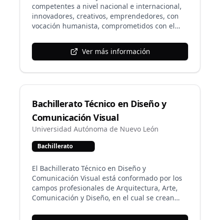
elevar la calidad de la formación técnica de los
competentes a nivel nacional e internacional,
estudiantes, acorde a las exigencias actuales
innovadores, creativos, emprendedores, con
del mercado laboral, ofreciéndoles un
vocación humanista, comprometidos con el
panorama más amplio de superación
desarrollo sustentable, con sólidos principios y
académica y economía.
valores universitarios, capaces de incorporarse
Ver más información
con éxito al nivel superior y al mundo laboral
global.
Bachillerato Técnico en Diseño y
Comunicación Visual
Universidad Autónoma de Nuevo León
Bachillerato
El Bachillerato Técnico en Diseño y
Comunicación Visual está conformado por los
campos profesionales de Arquitectura, Arte,
Comunicación y Diseño, en el cual se crean
propuestas de diseño de espacios, se dirige la
representación de la realidad, se establecen