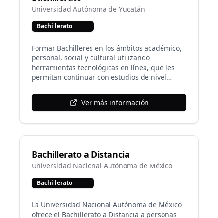
teoría y la práctica archivística, los
Universidad Autónoma de Yucatán
instrumentos de la administración y el marco
Bachillerato
humanístico, con un enfoque ético, jurídico y
social, así como con una visión estratégica que
permita la optimización de los recursos y los
Formar Bachilleres en los ámbitos académico,
servicios que impacten en el desarrollo social y
personal, social y cultural utilizando
económico de la población. La licenciatura se
herramientas tecnológicas en línea, que les
fundamenta en tres campos de conocimiento:
permitan continuar con estudios de nivel
Teoría, metodología y práctica archivística;
licenciatura y/o insertarse en un campo
Administración y sistemas; Humanidades y
laboral.
Ver más información
ciencias sociales
Bachillerato a Distancia
Universidad Nacional Autónoma de México
Bachillerato
La Universidad Nacional Autónoma de México
ofrece el Bachillerato a Distancia a personas