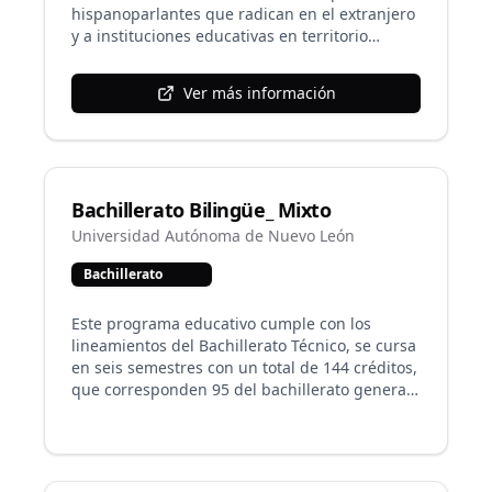
hispanoparlantes que radican en el extranjero
y a instituciones educativas en territorio
mexicano.
Ver más información
Bachillerato Bilingüe_ Mixto
Universidad Autónoma de Nuevo León
Bachillerato
Este programa educativo cumple con los
lineamientos del Bachillerato Técnico, se cursa
en seis semestres con un total de 144 créditos,
que corresponden 95 del bachillerato general
y 49 de las unidades de aprendizaje del campo
de trabajo que se oferta. Se complementa con
unidades de aprendizaje en el idioma inglés.
En la actualidad se ofrece un Bachillerato