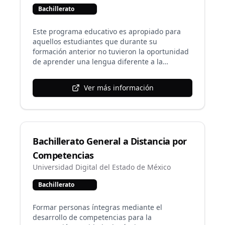
Bachillerato
Este programa educativo es apropiado para
aquellos estudiantes que durante su
formación anterior no tuvieron la oportunidad
de aprender una lengua diferente a la
materna. En esta variante los programas
analíticos del idioma ofertado están de
Ver más información
acuerdo a su nivel de dominio y es hasta el
segundo semestre que se cursan algunas
unidades en el idioma extranjero. Actualmente
se consideran las unidades de aprendizaje
pertenecientes al campo de las ciencias
Bachillerato General a Distancia por
experimentales para ofertarlas en inglés y las
de los campos de Ciencias Sociales y el de
Competencias
Humanidades para el francés. No obstante, la
Universidad Digital del Estado de México
UANL deja abierta la posibilidad de poder
ofertar esta variante en otros idiomas.
Bachillerato
Formar personas íntegras mediante el
desarrollo de competencias para la