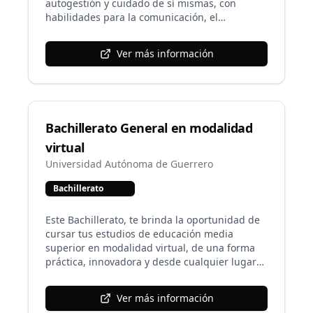
autogestión y cuidado de sí mismas, con
habilidades para la comunicación, el
pensamiento crítico, el aprendizaje autónomo,
el trabajo en equipo, con conciencia cívica y
Ver más información
ética. Los egresados desarrollan habilidades
en el uso de las TIC y la gestión de la
información.
Bachillerato General en modalidad
virtual
Universidad Autónoma de Guerrero
Bachillerato
Este Bachillerato, te brinda la oportunidad de
cursar tus estudios de educación media
superior en modalidad virtual, de una forma
práctica, innovadora y desde cualquier lugar
en el horario que tu decidas, puede ser desde
tu computadora, iPad, Tablet o desde un
Ver más información
dispositivo móvil. El modelo educativo del