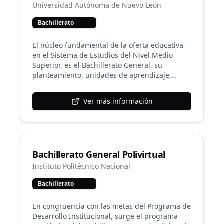
institucionales.
Universidad Autónoma de Nuevo León
Bachillerato
El núcleo fundamental de la oferta educativa
en el Sistema de Estudios del Nivel Medio
Superior, es el Bachillerato General, su
planteamiento, unidades de aprendizaje,
créditos y frecuencias, permean a sus
variantes. Este programa educativo tiene una
Ver más información
duración de cuatro semestres con 90 créditos
totales. Las unidades de aprendizaje son
cursadas en línea a través de la Plataforma
Institucional de la UANL: NEXUS, plataforma
virtual, donde se realizan todas las actividades
Bachillerato General Polivirtual
y exámenes.
Instituto Politécnico Nacional
Bachillerato
En congruencia con las metas del Programa de
Desarrollo Institucional, surge el programa