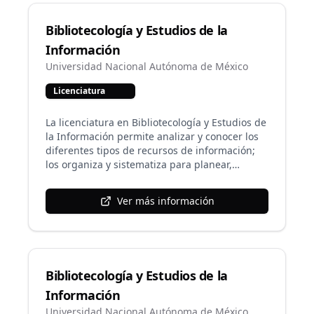
estudiante, a través de estrategias y recursos
para la adquisición de conocimientos y
Bibliotecología y Estudios de la
mediante la aplicación de tecnologías para la
educación.
Información
Universidad Nacional Autónoma de México
Licenciatura
La licenciatura en Bibliotecología y Estudios de
la Información permite analizar y conocer los
diferentes tipos de recursos de información;
los organiza y sistematiza para planear,
diseñar, organizar y administrar servicios
bibliotecarios y de información, con la
Ver más información
finalidad de satisfacer las necesidades de
información de distintos sectores de la
población; se apoya en las tecnologías de la
información y la comunicación, y lleva a cabo
investigación para encontrar solución a los
Bibliotecología y Estudios de la
problemas derivados de su práctica
profesional y de las características del entorno
Información
económico, social y cultural en el que
Universidad Nacional Autónoma de México