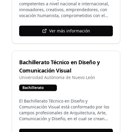
elevar la calidad de la formación técnica de los
competentes a nivel nacional e internacional,
estudiantes, acorde a las exigencias actuales
innovadores, creativos, emprendedores, con
del mercado laboral, ofreciéndoles un
vocación humanista, comprometidos con el
panorama más amplio de superación
desarrollo sustentable, con sólidos principios y
académica y economía.
valores universitarios, capaces de incorporarse
Ver más información
con éxito al nivel superior y al mundo laboral
global.
Bachillerato Técnico en Diseño y
Comunicación Visual
Universidad Autónoma de Nuevo León
Bachillerato
El Bachillerato Técnico en Diseño y
Comunicación Visual está conformado por los
campos profesionales de Arquitectura, Arte,
Comunicación y Diseño, en el cual se crean
propuestas de diseño de espacios, se dirige la
representación de la realidad, se establecen