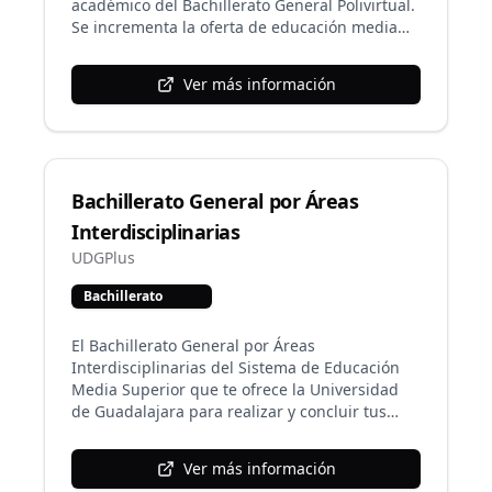
académico del Bachillerato General Polivirtual.
Se incrementa la oferta de educación media
superior en modalidad no escolarizada con un
programa enfocado en el prendizaje de las
Ver más información
matemáticas y las ciencias experimentales,
aunado al desarrollo de competencias en las
áreas humanísticas, ciencias sociales y
comunicación.
Bachillerato General por Áreas
Interdisciplinarias
UDGPlus
Bachillerato
El Bachillerato General por Áreas
Interdisciplinarias del Sistema de Educación
Media Superior que te ofrece la Universidad
de Guadalajara para realizar y concluir tus
estudios de preparatoria en modalidad virtual,
esta enriquecido por las tecnologías de
Ver más información
información y comunicación, ya que es 100%