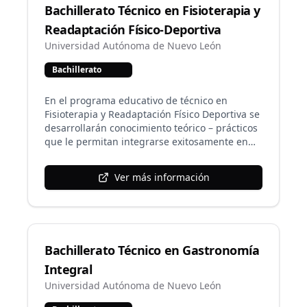
Bachillerato Técnico en Fisioterapia y
con calidad, seguridad, capacidad de gestión,
respeto, mediación, innovación y
Readaptación Físico-Deportiva
responsabilidad social.
Universidad Autónoma de Nuevo León
Bachillerato
En el programa educativo de técnico en
Fisioterapia y Readaptación Físico Deportiva se
desarrollarán conocimiento teórico – prácticos
que le permitan integrarse exitosamente en
campo profesional de la fisioterapia y
readaptación físico deportiva y continuar sus
Ver más información
estudios a nivel superior, adquiriendo de esta
manera las competencias profesionales que
constituyen la base fundamental para
desempeñarse adecuadamente en clínicas de
rehabilitación física, clubes o equipos
Bachillerato Técnico en Gastronomía
deportivos , gimnasios, organizaciones
promotoras de la salud física ya sea en el
Integral
sector público o privado. como paramédicos
Universidad Autónoma de Nuevo León
deportivos, entrenador y /o preparadores
físicos; con responsabilidad, respeto,