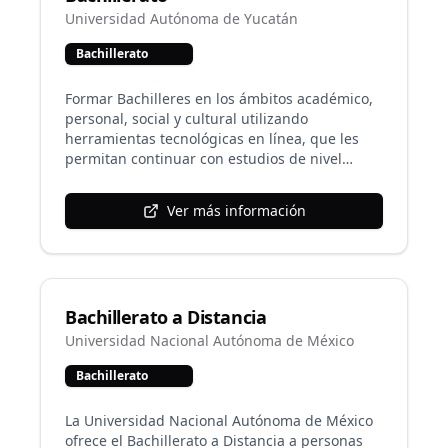
teoría y la práctica archivística, los
Universidad Autónoma de Yucatán
instrumentos de la administración y el marco
Bachillerato
humanístico, con un enfoque ético, jurídico y
social, así como con una visión estratégica que
permita la optimización de los recursos y los
Formar Bachilleres en los ámbitos académico,
servicios que impacten en el desarrollo social y
personal, social y cultural utilizando
económico de la población. La licenciatura se
herramientas tecnológicas en línea, que les
fundamenta en tres campos de conocimiento:
permitan continuar con estudios de nivel
Teoría, metodología y práctica archivística;
licenciatura y/o insertarse en un campo
Administración y sistemas; Humanidades y
laboral.
Ver más información
ciencias sociales
Bachillerato a Distancia
Universidad Nacional Autónoma de México
Bachillerato
La Universidad Nacional Autónoma de México
ofrece el Bachillerato a Distancia a personas