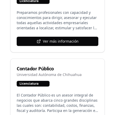
Licenciatura
licenciaturas de la Facultad, y a partir del
segundo semestre se formalizan las opciones
de Administración Pública y Ciencia Política.
Preparamos profesionales con capacidad y
conocimientos para dirigir, asesorar y ejecutar
todas aquellas actividades empresariales
orientadas a localizar, estimular y satisfacer la
demanda de artículos nacionales en los
mercados internacionales, así como orientar y
Ver más información
realizar las inherentes a las importaciones,
coadyuvando así a la optimización de los
recursos y elementos que intervienen en la
industrialización y comercialización de bienes
y servicios que se producen en el país.
Contador Público
Universidad Autónoma de Chihuahua
Licenciatura
El Contador Público es un asesor integral de
negocios que abarca cinco grandes disciplinas
las cuales son: contabilidad, costos, finanzas,
fiscal y auditoría. Participa en la generación e